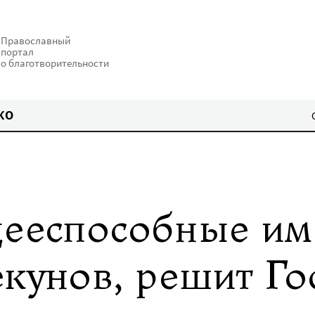
Православный
портал
о благотворительности
КО
дееспособные им
екунов, решит Го