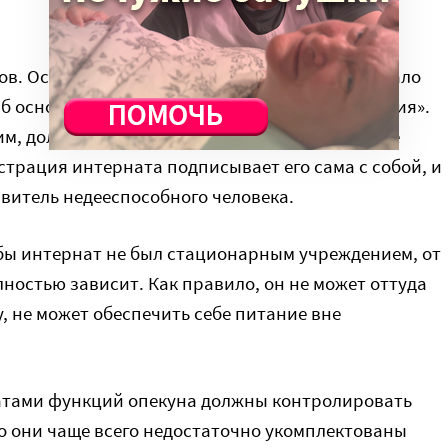
ов. Особенно заметным это несоответствие стало
Об основах социального обслуживания населения».
ним, должен быть заключен договор на оказание
истрация интерната подписывает его сама с собой, и
авитель недееспособного человека.
 бы интернат не был стационарным учреждением, от
ностью зависит. Как правило, он не может оттуда
у, не может обеспечить себе питание вне
атами функций опекуна должны контролировать
о они чаще всего недостаточно укомплектованы