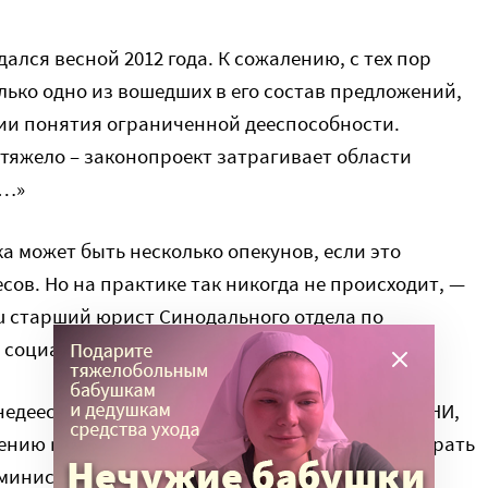
ался весной 2012 года. К сожалению, с тех пор
лько одно из вошедших в его состав предложений,
нии понятия ограниченной дееспособности.
тяжело – законопроект затрагивает области
в…»
ка может быть несколько опекунов, если это
сов. Но на практике так никогда не происходит, —
u старший юрист Синодального отдела по
и социальному служению
Наталья Старинова
.
недееспособных людей, которые находится в ПНИ,
шению к интернату люди и организации могли брать
дминистрация самого учреждения является их