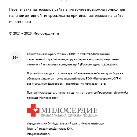
Перепечатка материалов сайта в интернете возможна только при
наличии активной гиперссылки на оригинал материала на сайте
miloserdie.ru
© 2024 – 2026. Милосердие.ru
Свидетельство о регистрации СМИ Эл № ФС77-57850 выдано
16+
федеральной службой по надзору в сфере связи, информационных
технологий и массовых коммуникаций (Роскомнадзор) 25.04.2014 г.
Портал Милосердие.ru использует объявления и веб-сайт для сбора не
облагаемых налогом пожертвований через РОО «Милосердие», ОГРН
1057700014679, Целевое финансирование (010), (140), (171)
Портал Милосердие.ru является одним из проектов Православной службы
помощи «Милосердие»
Учредитель: АНО «Издательский центр «Нескучный сад»
Главный редактор: Данилова Ю.К.
info@miloserdie.ru