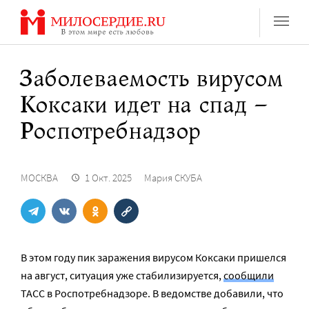
Перейти
к
содержанию
Заболеваемость вирусом
Коксаки идет на спад –
Роспотребнадзор
МОСКВА
1 Окт. 2025
Мария СКУБА
В этом году пик заражения вирусом Коксаки пришелся
на август, ситуация уже стабилизируется,
сообщили
ТАСС в Роспотребнадзоре. В ведомстве добавили, что