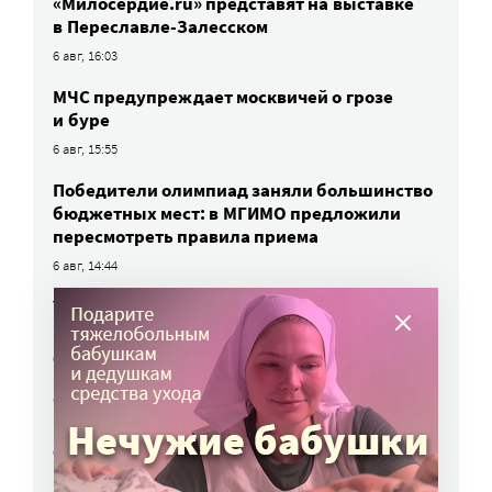
«Милосердие.ru» представят на выставке
в Переславле-Залесском
6 авг, 16:03
МЧС предупреждает москвичей о грозе
и буре
6 авг, 15:55
Победители олимпиад заняли большинство
бюджетных мест: в МГИМО предложили
пересмотреть правила приема
6 авг, 14:44
Улучшить питание заключенных намерен
Минюст
6 авг, 13:19
Обязать самозанятых платить пенсионные
взносы предлагают профсоюзы
6 авг, 10:51