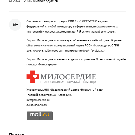
© 2024 – 2026. Милосердие.ru
Свидетельство о регистрации СМИ Эл № ФС77-57850 выдано
16+
федеральной службой по надзору в сфере связи, информационных
технологий и массовых коммуникаций (Роскомнадзор) 25.04.2014 г.
Портал Милосердие.ru использует объявления и веб-сайт для сбора не
облагаемых налогом пожертвований через РОО «Милосердие», ОГРН
1057700014679, Целевое финансирование (010), (140), (171)
Портал Милосердие.ru является одним из проектов Православной службы
помощи «Милосердие»
Учредитель: АНО «Издательский центр «Нескучный сад»
Главный редактор: Данилова Ю.К.
info@miloserdie.ru
8-499-350-05-95
Портал