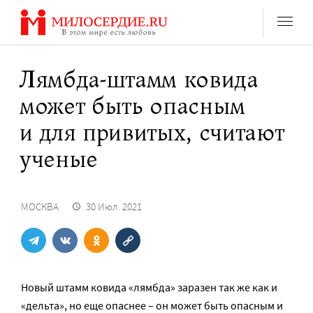
Перейти
к
содержанию
Лямбда-штамм ковида
может быть опасным
и для привитых, считают
ученые
МОСКВА
30 Июл. 2021
Новый штамм ковида «лямбда» заразен так же как и
«дельта», но еще опаснее – он может быть опасным и