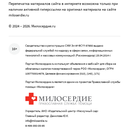
Перепечатка материалов сайта в интернете возможна только при
наличии активной гиперссылки на оригинал материала на сайте
miloserdie.ru
© 2024 – 2026. Милосердие.ru
Свидетельство о регистрации СМИ Эл № ФС77-57850 выдано
16+
федеральной службой по надзору в сфере связи, информационных
технологий и массовых коммуникаций (Роскомнадзор) 25.04.2014 г.
Портал Милосердие.ru использует объявления и веб-сайт для сбора не
облагаемых налогом пожертвований через РОО «Милосердие», ОГРН
1057700014679, Целевое финансирование (010), (140), (171)
Портал Милосердие.ru является одним из проектов Православной службы
помощи «Милосердие»
Учредитель: АНО «Издательский центр «Нескучный сад»
Главный редактор: Данилова Ю.К.
info@miloserdie.ru
8-499-350-05-95