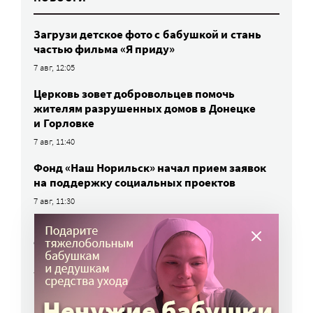
Загрузи детское фото с бабушкой и стань
частью фильма «Я приду»
7 авг, 12:05
Церковь зовет добровольцев помочь
жителям разрушенных домов в Донецке
и Горловке
7 авг, 11:40
Фонд «Наш Норильск» начал прием заявок
на поддержку социальных проектов
7 авг, 11:30
Петербургские спортсмены
c инвалидностью впервые выступят
на Чемпионате мира по вейкборду
7 авг, 11:00
Работы фотографов портала