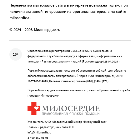
Перепечатка материалов сайта в интернете возможна только при
наличии активной гиперссылки на оригинал материала на сайте
miloserdie.ru
© 2024 – 2026. Милосердие.ru
Свидетельство о регистрации СМИ Эл № ФС77-57850 выдано
16+
федеральной службой по надзору в сфере связи, информационных
технологий и массовых коммуникаций (Роскомнадзор) 25.04.2014 г.
Портал Милосердие.ru использует объявления и веб-сайт для сбора не
облагаемых налогом пожертвований через РОО «Милосердие», ОГРН
1057700014679, Целевое финансирование (010), (140), (171)
Портал Милосердие.ru является одним из проектов Православной службы
помощи «Милосердие»
Учредитель: АНО «Издательский центр «Нескучный сад»
Главный редактор: Данилова Ю.К.
info@miloserdie.ru
8-499-350-05-95