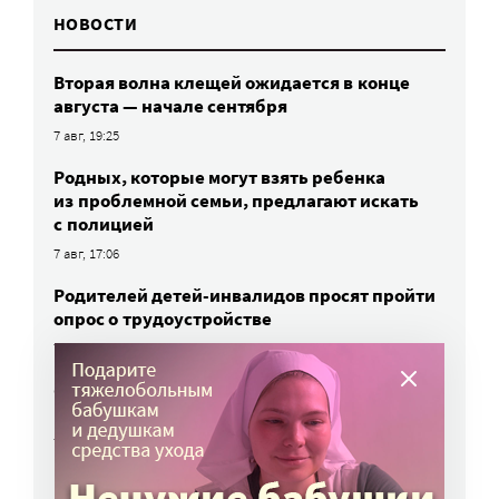
НОВОСТИ
Вторая волна клещей ожидается в конце
августа — начале сентября
7 авг, 19:25
Родных, которые могут взять ребенка
из проблемной семьи, предлагают искать
с полицией
7 авг, 17:06
Родителей детей-инвалидов просят пройти
опрос о трудоустройстве
7 авг, 15:34
«Энхерту» от рака груди включили
в перечень жизненно важных препаратов
7 авг, 15:15
НКО часто рискуют нарушить закон