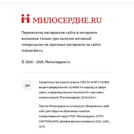
Перепечатка материалов сайта в интернете
возможна только при наличии активной
гиперссылки на оригинал материала на сайте
miloserdie.ru
© 2024 – 2026. Милосердие.ru
Свидетельство о регистрации СМИ Эл № ФС77-57850
16+
выдано федеральной службой по надзору в сфере
связи, информационных технологий и массовых
коммуникаций (Роскомнадзор) 25.04.2014 г.
Портал Милосердие.ru использует объявления и веб-
сайт для сбора не облагаемых налогом
пожертвований через РОО «Милосердие», ОГРН
1057700014679, Целевое финансирование (010), (140),
(171)