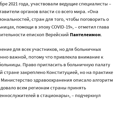
ре 2021 года, участвовали ведущие специалисты –
тавители органов власти со всего мира. «Она
ональностей, стран для того, чтобы поговорить о
цах, помощи в эпоху COVID-19», – отметил глава
рительности епископ Верейский
Пантелеимон
.
ение для всех участников, но для больничных
енно важной, потому что привлекла внимание к
больницы. Право пригласить в больничную палату
й стране закреплено Конституцией, но на практике
е Министерство здравоохранения описало алгоритм
ндовало всем регионам страны принять
еннослужителей в стационары», – подчеркнул