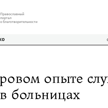
Православный
портал
о благотворительности
КО
ровом опыте сл
в больницах