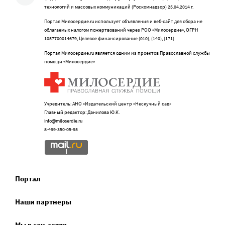
технологий и массовых коммуникаций (Роскомнадзор) 25.04.2014 г.
Портал Милосердие.ru использует объявления и веб-сайт для сбора не
облагаемых налогом пожертвований через РОО «Милосердие», ОГРН
1057700014679, Целевое финансирование (010), (140), (171)
Портал Милосердие.ru является одним из проектов Православной службы
помощи «Милосердие»
Учредитель: АНО «Издательский центр «Нескучный сад»
Главный редактор: Данилова Ю.К.
info@miloserdie.ru
8-499-350-05-95
Портал
Наши партнеры
Мы в соц.сетях