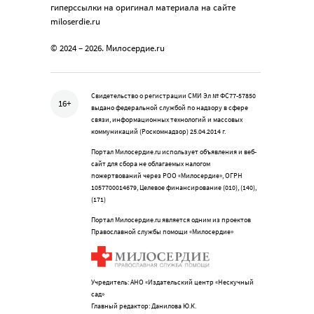
гиперссылки на оригинал материала на сайте
miloserdie.ru
© 2024 – 2026. Милосердие.ru
Свидетельство о регистрации СМИ Эл № ФС77-57850
16+
выдано федеральной службой по надзору в сфере
связи, информационных технологий и массовых
коммуникаций (Роскомнадзор) 25.04.2014 г.
Портал Милосердие.ru использует объявления и веб-
сайт для сбора не облагаемых налогом
пожертвований через РОО «Милосердие», ОГРН
1057700014679, Целевое финансирование (010), (140),
(171)
Портал Милосердие.ru является одним из проектов
Православной службы помощи «Милосердие»
Учредитель: АНО «Издательский центр «Нескучный
сад»
Главный редактор: Данилова Ю.К.