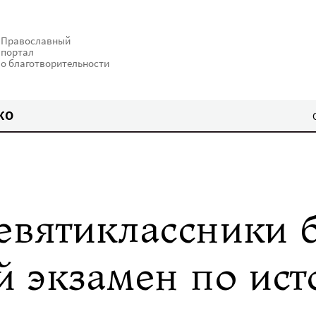
Православный
портал
о благотворительности
КО
евятиклассники 
й экзамен по ис