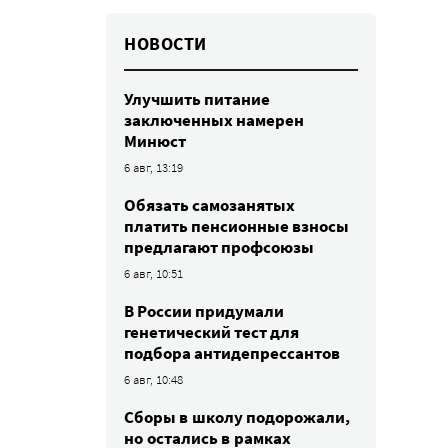
НОВОСТИ
Улучшить питание
заключенных намерен
Минюст
6 авг, 13:19
Обязать самозанятых
платить пенсионные взносы
предлагают профсоюзы
6 авг, 10:51
В России придумали
генетический тест для
подбора антидепрессантов
6 авг, 10:48
Сборы в школу подорожали,
но остались в рамках