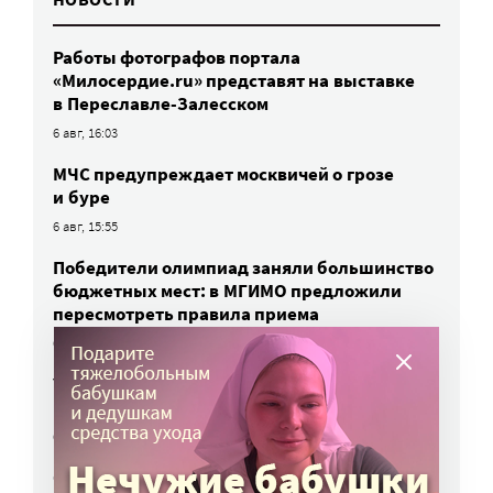
Работы фотографов портала
«Милосердие.ru» представят на выставке
в Переславле-Залесском
6 авг, 16:03
МЧС предупреждает москвичей о грозе
и буре
6 авг, 15:55
Победители олимпиад заняли большинство
бюджетных мест: в МГИМО предложили
пересмотреть правила приема
6 авг, 14:44
Улучшить питание заключенных намерен
Минюст
6 авг, 13:19
Обязать самозанятых платить пенсионные