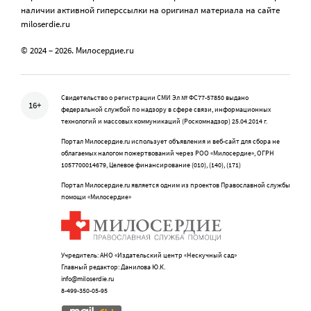
наличии активной гиперссылки на оригинал материала на сайте
miloserdie.ru
© 2024 – 2026. Милосердие.ru
Свидетельство о регистрации СМИ Эл № ФС77-57850 выдано
16+
федеральной службой по надзору в сфере связи, информационных
технологий и массовых коммуникаций (Роскомнадзор) 25.04.2014 г.
Портал Милосердие.ru использует объявления и веб-сайт для сбора не
облагаемых налогом пожертвований через РОО «Милосердие», ОГРН
1057700014679, Целевое финансирование (010), (140), (171)
Портал Милосердие.ru является одним из проектов Православной службы
помощи «Милосердие»
Учредитель: АНО «Издательский центр «Нескучный сад»
Главный редактор: Данилова Ю.К.
info@miloserdie.ru
8-499-350-05-95