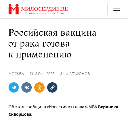
Перейти
к
содержанию
Российская вакцина
от рака готова
к применению
МОСКВА
8 Сен. 2025
Илья АГАФОНОВ
Об этом сообщила «Известиям» глава ФМБА
Вероника
Скворцова
.