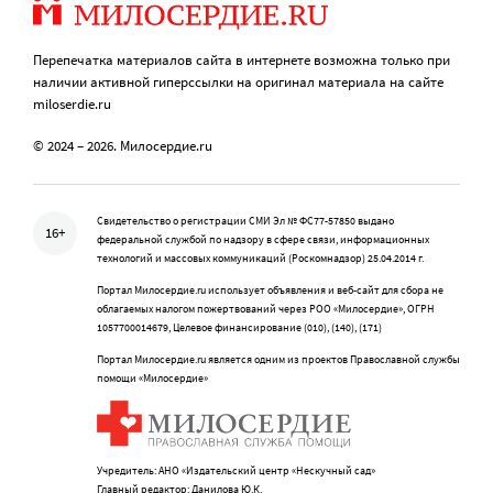
Перепечатка материалов сайта в интернете возможна только при
наличии активной гиперссылки на оригинал материала на сайте
miloserdie.ru
© 2024 – 2026. Милосердие.ru
Свидетельство о регистрации СМИ Эл № ФС77-57850 выдано
16+
федеральной службой по надзору в сфере связи, информационных
технологий и массовых коммуникаций (Роскомнадзор) 25.04.2014 г.
Портал Милосердие.ru использует объявления и веб-сайт для сбора не
облагаемых налогом пожертвований через РОО «Милосердие», ОГРН
1057700014679, Целевое финансирование (010), (140), (171)
Портал Милосердие.ru является одним из проектов Православной службы
помощи «Милосердие»
Учредитель: АНО «Издательский центр «Нескучный сад»
Главный редактор: Данилова Ю.К.