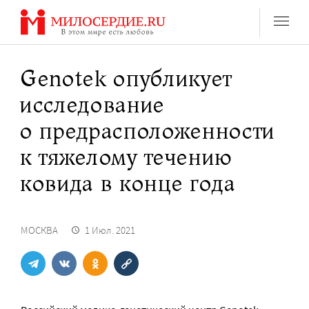
Перейти
к
содержанию
Genotek опубликует
исследование
о предрасположенности
к тяжелому течению
ковида в конце года
МОСКВА
1 Июл. 2021