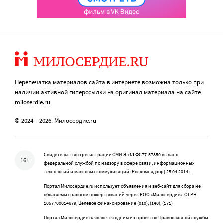
Перепечатка материалов сайта в интернете возможна только при
наличии активной гиперссылки на оригинал материала на сайте
miloserdie.ru
© 2024 – 2026. Милосердие.ru
Свидетельство о регистрации СМИ Эл № ФС77-57850 выдано
16+
федеральной службой по надзору в сфере связи, информационных
технологий и массовых коммуникаций (Роскомнадзор) 25.04.2014 г.
Портал Милосердие.ru использует объявления и веб-сайт для сбора не
облагаемых налогом пожертвований через РОО «Милосердие», ОГРН
1057700014679, Целевое финансирование (010), (140), (171)
Портал Милосердие.ru является одним из проектов Православной службы