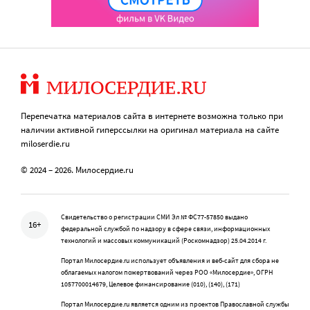
Перепечатка материалов сайта в интернете возможна только при
наличии активной гиперссылки на оригинал материала на сайте
miloserdie.ru
© 2024 – 2026. Милосердие.ru
Свидетельство о регистрации СМИ Эл № ФС77-57850 выдано
16+
федеральной службой по надзору в сфере связи, информационных
технологий и массовых коммуникаций (Роскомнадзор) 25.04.2014 г.
Портал Милосердие.ru использует объявления и веб-сайт для сбора не
облагаемых налогом пожертвований через РОО «Милосердие», ОГРН
1057700014679, Целевое финансирование (010), (140), (171)
Портал Милосердие.ru является одним из проектов Православной службы