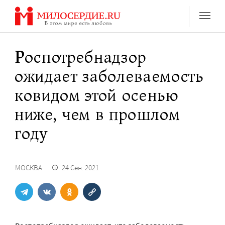
Перейти
к
содержанию
Роспотребнадзор
ожидает заболеваемость
ковидом этой осенью
ниже, чем в прошлом
году
МОСКВА
24 Сен. 2021