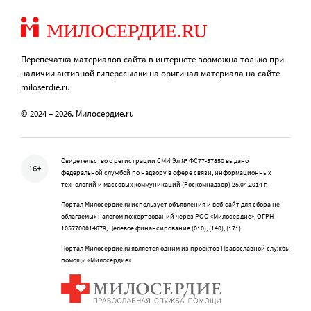
Перепечатка материалов сайта в интернете возможна только при
наличии активной гиперссылки на оригинал материала на сайте
miloserdie.ru
© 2024 – 2026. Милосердие.ru
Свидетельство о регистрации СМИ Эл № ФС77-57850 выдано
16+
федеральной службой по надзору в сфере связи, информационных
технологий и массовых коммуникаций (Роскомнадзор) 25.04.2014 г.
Портал Милосердие.ru использует объявления и веб-сайт для сбора не
облагаемых налогом пожертвований через РОО «Милосердие», ОГРН
1057700014679, Целевое финансирование (010), (140), (171)
Портал Милосердие.ru является одним из проектов Православной службы
помощи «Милосердие»