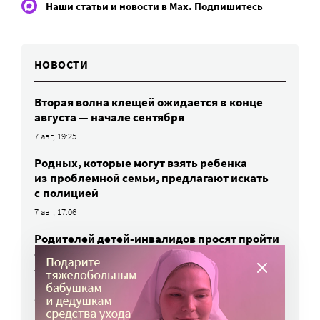
Наши статьи и новости в Max. Подпишитесь
НОВОСТИ
Вторая волна клещей ожидается в конце
августа — начале сентября
7 авг, 19:25
Родных, которые могут взять ребенка
из проблемной семьи, предлагают искать
с полицией
7 авг, 17:06
Родителей детей-инвалидов просят пройти
опрос о трудоустройстве
7 авг, 15:34
«Энхерту» от рака груди включили
в перечень жизненно важных препаратов