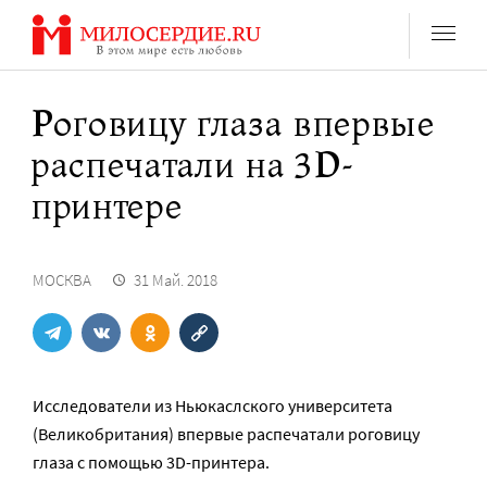
Перейти
к
содержанию
Роговицу глаза впервые
распечатали на 3D-
принтере
МОСКВА
31 Май. 2018
Исследователи из Ньюкаслского университета
(Великобритания) впервые распечатали роговицу
глаза с помощью 3D-принтера.