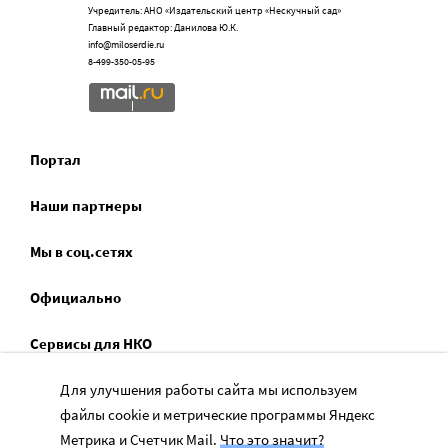
Учредитель: АНО «Издательский центр «Нескучный сад»
Главный редактор: Данилова Ю.К.
info@miloserdie.ru
8-499-350-05-95
Портал
Наши партнеры
Мы в соц.сетях
Официально
Сервисы для НКО
Спецпроекты
Для улучшения работы сайта мы используем
файлы cookie и метрические программы Яндекс
Социальное служение
Метрика и Счетчик Mail.
Что это значит?