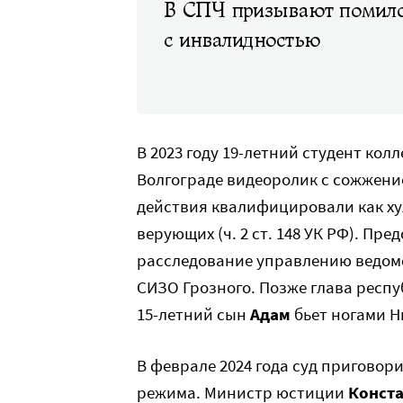
В СПЧ призывают помил
с инвалидностью
В 2023 году 19-летний студент кол
Волгограде видеоролик с сожжени
действия квалифицировали как хул
верующих (ч. 2 ст. 148 УК РФ). Пре
расследование управлению ведомст
СИЗО Грозного. Позже глава респ
15-летний сын
Адам
бьет ногами 
В феврале 2024 года суд приговор
режима. Министр юстиции
Конста