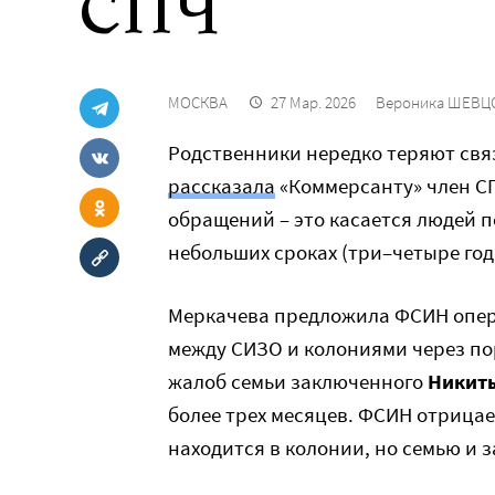
СПЧ
МОСКВА
27 Мар. 2026
Вероника ШЕВЦ
Родственники нередко теряют свя
рассказала
«Коммерсанту» член 
обращений – это касается людей п
небольших сроках (три–четыре года
Меркачева предложила ФСИН опер
между СИЗО и колониями через по
жалоб семьи заключенного
Никит
более трех месяцев. ФСИН отрицае
находится в колонии, но семью и з