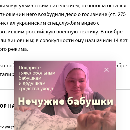
щим мусульманским населением, но юноша остался
отношении него возбудили дело о госизмене (ст. 275
прислал украинским спецслужбам видео с
возившим российскую военную технику. В ноябре
ли виновным; в совокупности ему назначили 14 лет
ого режима.
ы сообщили, что связь с ним пропала еще в декабре
 этапировать в колонию.
ВОР НА ЭТУ ТЕМУ ПРОДОЛЖИЛСЯ?
о регулярный платеж в пользу нашего сайта. Милосердие.ru