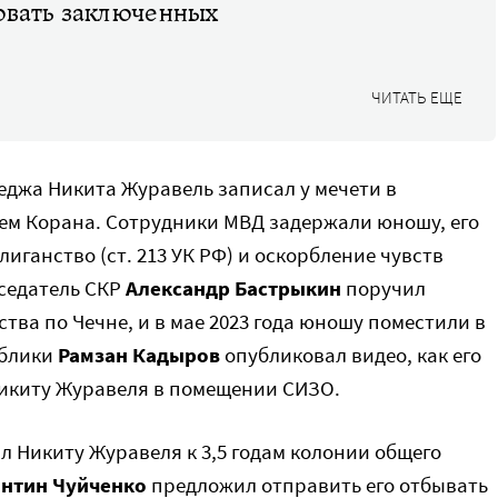
овать заключенных
ЧИТАТЬ ЕЩЕ
леджа Никита Журавель записал у мечети в
ем Корана. Сотрудники МВД задержали юношу, его
иганство (ст. 213 УК РФ) и оскорбление чувств
дседатель СКР
Александр Бастрыкин
поручил
ва по Чечне, и в мае 2023 года юношу поместили в
ублики
Рамзан Кадыров
опубликовал видео, как его
Никиту Журавеля в помещении СИЗО.
ил Никиту Журавеля к 3,5 годам колонии общего
нтин Чуйченко
предложил отправить его отбывать