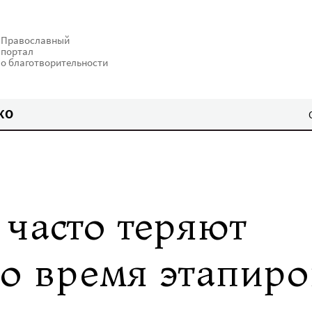
Православный
портал
о благотворительности
КО
 часто теряют
о время этапиро