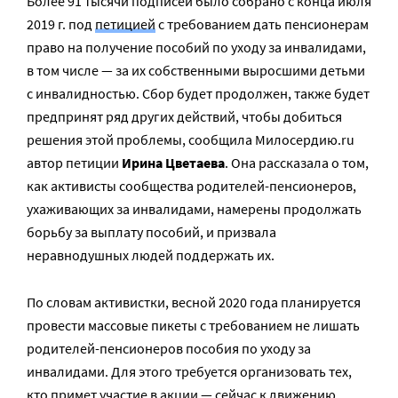
Более 91 тысячи подписей было собрано с конца июля
2019 г. под
петицией
с требованием дать пенсионерам
право на получение пособий по уходу за инвалидами,
в том числе — за их собственными выросшими детьми
с инвалидностью. Сбор будет продолжен, также будет
предпринят ряд других действий, чтобы добиться
решения этой проблемы, сообщила Милосердию.ru
автор петиции
Ирина Цветаева
. Она рассказала о том,
как активисты сообщества родителей-пенсионеров,
ухаживающих за инвалидами, намерены продолжать
борьбу за выплату пособий, и призвала
неравнодушных людей поддержать их.
По словам активистки, весной 2020 года планируется
провести массовые пикеты с требованием не лишать
родителей-пенсионеров пособия по уходу за
инвалидами. Для этого требуется организовать тех,
кто примет участие в акции — сейчас к движению