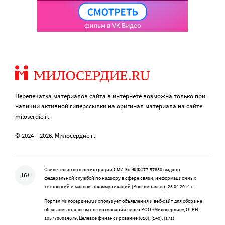
Перепечатка материалов сайта в интернете возможна только при
наличии активной гиперссылки на оригинал материала на сайте
miloserdie.ru
© 2024 – 2026. Милосердие.ru
Свидетельство о регистрации СМИ Эл № ФС77-57850 выдано
16+
федеральной службой по надзору в сфере связи, информационных
технологий и массовых коммуникаций (Роскомнадзор) 25.04.2014 г.
Портал Милосердие.ru использует объявления и веб-сайт для сбора не
облагаемых налогом пожертвований через РОО «Милосердие», ОГРН
1057700014679, Целевое финансирование (010), (140), (171)