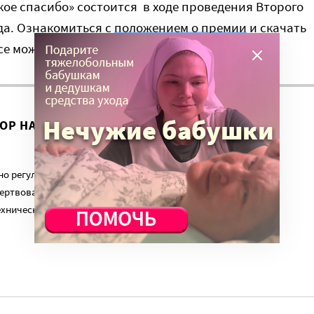
ое спасибо» состоится в ходе проведения Второго
ода. Ознакомиться с
положением о премии
и скачать
се можно на сайте ВОРДИ.
ВОР НА ЭТУ ТЕМУ ПРОДОЛЖИЛСЯ?
о регулярный платеж в пользу нашего сайта. Милосердие.ru
ертвованиям наших читателей. На командировки, съемки,
ехническую поддержку сайта нужны средства.