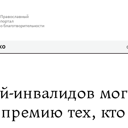
Православный
портал
о благотворительности
КО
ей-инвалидов мог
 премию тех, кто