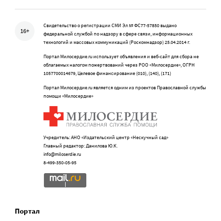
Свидетельство о регистрации СМИ Эл № ФС77-57850 выдано
16+
федеральной службой по надзору в сфере связи, информационных
технологий и массовых коммуникаций (Роскомнадзор) 25.04.2014 г.
Портал Милосердие.ru использует объявления и веб-сайт для сбора не
облагаемых налогом пожертвований через РОО «Милосердие», ОГРН
1057700014679, Целевое финансирование (010), (140), (171)
Портал Милосердие.ru является одним из проектов Православной службы
помощи «Милосердие»
Учредитель: АНО «Издательский центр «Нескучный сад»
Главный редактор: Данилова Ю.К.
info@miloserdie.ru
8-499-350-05-95
Портал