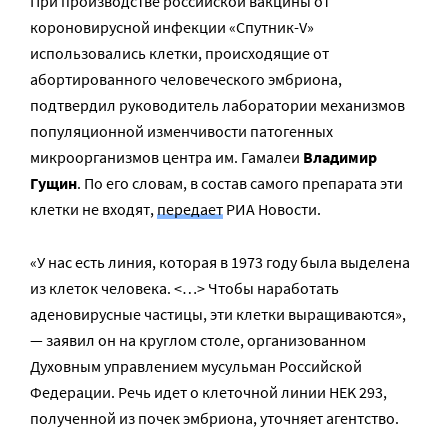
При производстве российской вакцины от
короновирусной инфекции «Спутник-V»
использовались клетки, происходящие от
абортированного человеческого эмбриона,
подтвердил руководитель лаборатории механизмов
популяционной изменчивости патогенных
микроорганизмов центра им. Гамалеи
Владимир
Гущин
. По его словам, в состав самого препарата эти
клетки не входят,
передает
РИА Новости.
«У нас есть линия, которая в 1973 году была выделена
из клеток человека. <…> Чтобы наработать
аденовирусные частицы, эти клетки выращиваются»,
— заявил он на круглом столе, организованном
Духовным управлением мусульман Российской
Федерации. Речь идет о клеточной линии HEK 293,
полученной из почек эмбриона, уточняет агентство.