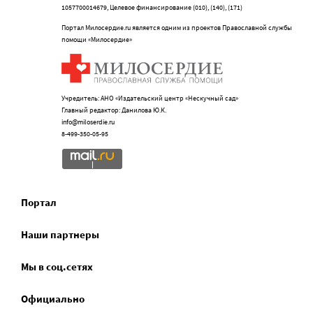
1057700014679, Целевое финансирование (010), (140), (171)
Портал Милосердие.ru является одним из проектов Православной службы
помощи «Милосердие»
Учредитель: АНО «Издательский центр «Нескучный сад»
Главный редактор: Данилова Ю.К.
info@miloserdie.ru
8-499-350-05-95
Портал
Наши партнеры
Мы в соц.сетях
Официально