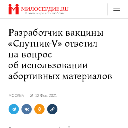
Перейти
к
содержанию
Разработчик вакцины
«Спутник-V» ответил
на вопрос
об использовании
абортивных материалов
МОСКВА
12 Фев. 2021