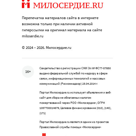
Перепечатка материалов сайта в интернете
возможна только при наличии активной
гиперссылки на оригинал материала на сайте
miloserdie.ru
© 2024 – 2026. Милосердие.ru
Свидетельство о регистрации СМИ Эл № ФС77-57850
16+
выдано федеральной службой по надзору в сфере
связи, информационных технологий и массовых
коммуникаций (Роскомнадзор) 25.04.2014 г.
Портал Милосердие.ru использует объявления и веб-
сайт для сбора не облагаемых налогом
пожертвований через РОО «Милосердие», ОГРН
1057700014679, Целевое финансирование (010), (140),
(171)
Портал Милосердие.ru является одним из проектов
Православной службы помощи «Милосердие»