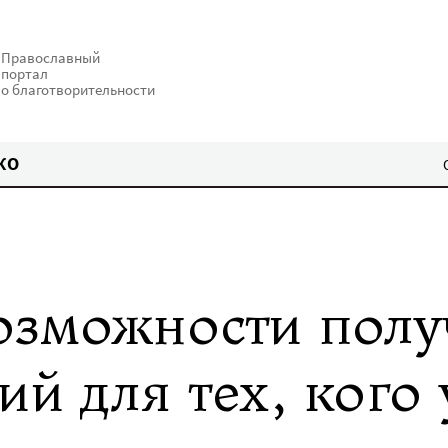
Православный
портал
о благотворительности
КО
озможности полу
ий для тех, кого