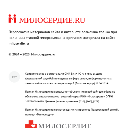
Перепечатка материалов сайта в интернете возможна только при
наличии активной гиперссылки на оригинал материала на сайте
miloserdie.ru
© 2024 – 2026. Милосердие.ru
Свидетельство о регистрации СМИ Эл № ФС77-57850 выдано
16+
федеральной службой по надзору в сфере связи, информационных
технологий и массовых коммуникаций (Роскомнадзор) 25.04.2014 г.
Портал Милосердие.ru использует объявления и веб-сайт для сбора не
облагаемых налогом пожертвований через РОО «Милосердие», ОГРН
1057700014679, Целевое финансирование (010), (140), (171)
Портал Милосердие.ru является одним из проектов Православной службы
помощи «Милосердие»