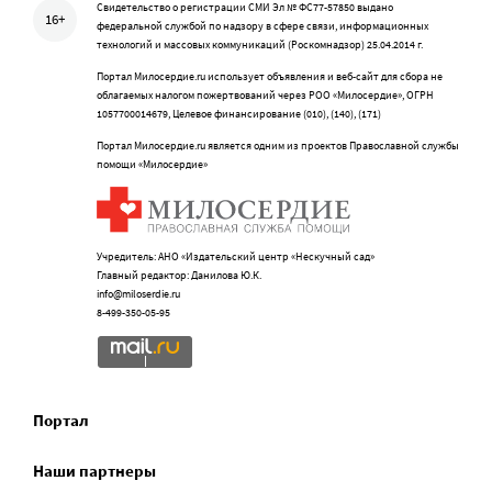
Свидетельство о регистрации СМИ Эл № ФС77-57850 выдано
16+
федеральной службой по надзору в сфере связи, информационных
технологий и массовых коммуникаций (Роскомнадзор) 25.04.2014 г.
Портал Милосердие.ru использует объявления и веб-сайт для сбора не
облагаемых налогом пожертвований через РОО «Милосердие», ОГРН
1057700014679, Целевое финансирование (010), (140), (171)
Портал Милосердие.ru является одним из проектов Православной службы
помощи «Милосердие»
Учредитель: АНО «Издательский центр «Нескучный сад»
Главный редактор: Данилова Ю.К.
info@miloserdie.ru
8-499-350-05-95
Портал
Наши партнеры