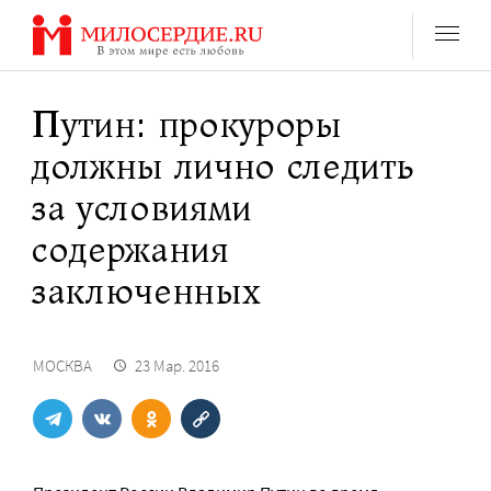
Перейти
к
содержанию
Путин: прокуроры
должны лично следить
за условиями
содержания
заключенных
МОСКВА
23 Мар. 2016