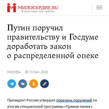
Перейти
к
содержанию
Путин поручил
правительству и Госдуме
доработать закон
о распределенной опеке
МОСКВА
3 Июл. 2019
Президент России утвердил
перечень поручений
по
итогам специальной программы «Прямая линия с