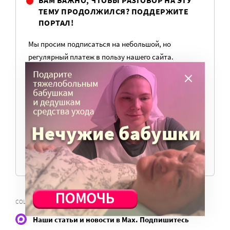
ВАМ ВАЖНО, ЧТОБЫ РАЗГОВОР НА ЭТУ
ТЕМУ ПРОДОЛЖИЛСЯ? ПОДДЕРЖИТЕ
ПОРТАЛ!
Мы просим подписаться на небольшой, но
регулярный платеж в пользу нашего сайта.
Милосердие.ru работает благодаря добровольным
пожертвованиям наших читателей. На
командировки, съемки, зарплаты редакторов,
журналистов и техническую поддержку сайта
нужны средства.
ПОМОЧЬ ПОРТАЛУ
,
СОЦИАЛЬНАЯ ПОЛИТИКА
ЗАКОН О РАСПРЕДЕЛЕННОЙ ОПЕКЕ
Наши статьи и новости в Max. Подпишитесь