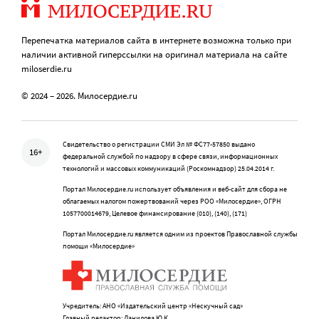
Перепечатка материалов сайта в интернете возможна только при
наличии активной гиперссылки на оригинал материала на сайте
miloserdie.ru
© 2024 – 2026. Милосердие.ru
Свидетельство о регистрации СМИ Эл № ФС77-57850 выдано
16+
федеральной службой по надзору в сфере связи, информационных
технологий и массовых коммуникаций (Роскомнадзор) 25.04.2014 г.
Портал Милосердие.ru использует объявления и веб-сайт для сбора не
облагаемых налогом пожертвований через РОО «Милосердие», ОГРН
1057700014679, Целевое финансирование (010), (140), (171)
Портал Милосердие.ru является одним из проектов Православной службы
помощи «Милосердие»
Учредитель: АНО «Издательский центр «Нескучный сад»
Главный редактор: Данилова Ю.К.