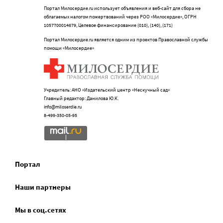
Портал Милосердие.ru использует объявления и веб-сайт для сбора не
облагаемых налогом пожертвований через РОО «Милосердие», ОГРН
1057700014679, Целевое финансирование (010), (140), (171)
Портал Милосердие.ru является одним из проектов Православной службы
помощи «Милосердие»
Учредитель: АНО «Издательский центр «Нескучный сад»
Главный редактор: Данилова Ю.К.
info@miloserdie.ru
8-499-350-05-95
Портал
Наши партнеры
Мы в соц.сетях