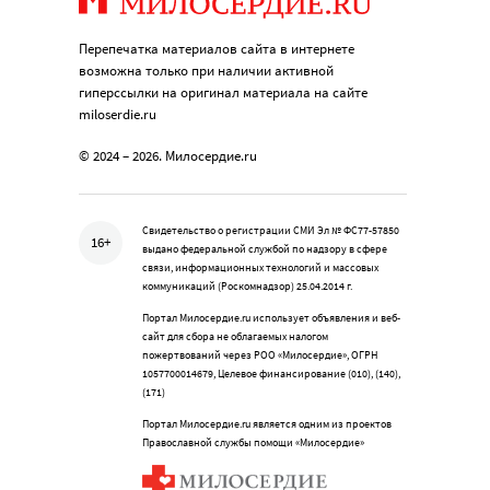
Перепечатка материалов сайта в интернете
возможна только при наличии активной
гиперссылки на оригинал материала на сайте
miloserdie.ru
© 2024 – 2026. Милосердие.ru
Свидетельство о регистрации СМИ Эл № ФС77-57850
16+
выдано федеральной службой по надзору в сфере
связи, информационных технологий и массовых
коммуникаций (Роскомнадзор) 25.04.2014 г.
Портал Милосердие.ru использует объявления и веб-
сайт для сбора не облагаемых налогом
пожертвований через РОО «Милосердие», ОГРН
1057700014679, Целевое финансирование (010), (140),
(171)
Портал Милосердие.ru является одним из проектов
Православной службы помощи «Милосердие»