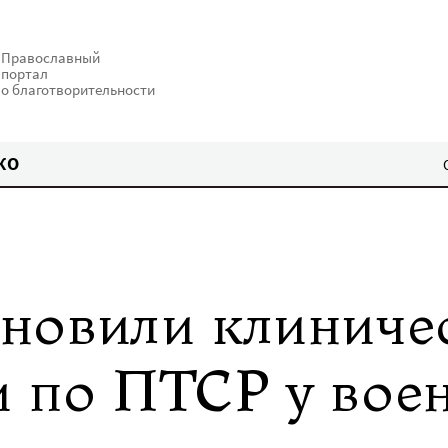
Православный
портал
о благотворительности
КО
новили клиниче
 по ПТСР у вое