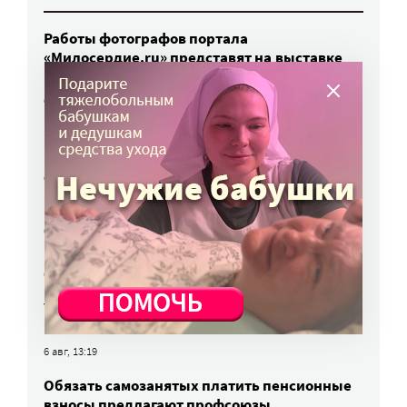
Работы фотографов портала
«Милосердие.ru» представят на выставке
в Переславле-Залесском
6 авг, 16:03
МЧС предупреждает москвичей о грозе
и буре
6 авг, 15:55
Победители олимпиад заняли большинство
бюджетных мест: в МГИМО предложили
пересмотреть правила приема
6 авг, 14:44
Улучшить питание заключенных намерен
Минюст
6 авг, 13:19
Обязать самозанятых платить пенсионные
взносы предлагают профсоюзы