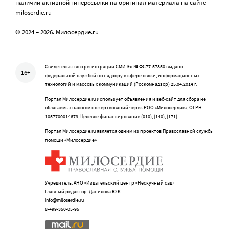
наличии активной гиперссылки на оригинал материала на сайте
miloserdie.ru
© 2024 – 2026. Милосердие.ru
Свидетельство о регистрации СМИ Эл № ФС77-57850 выдано
16+
федеральной службой по надзору в сфере связи, информационных
технологий и массовых коммуникаций (Роскомнадзор) 25.04.2014 г.
Портал Милосердие.ru использует объявления и веб-сайт для сбора не
облагаемых налогом пожертвований через РОО «Милосердие», ОГРН
1057700014679, Целевое финансирование (010), (140), (171)
Портал Милосердие.ru является одним из проектов Православной службы
помощи «Милосердие»
Учредитель: АНО «Издательский центр «Нескучный сад»
Главный редактор: Данилова Ю.К.
info@miloserdie.ru
8-499-350-05-95