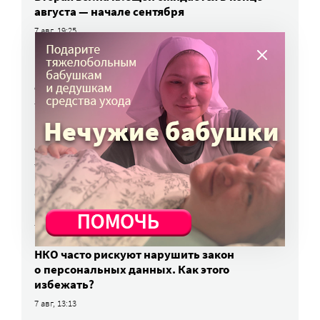
августа — начале сентября
7 авг, 19:25
Родных, которые могут взять ребенка
из проблемной семьи, предлагают искать
с полицией
7 авг, 17:06
Родителей детей-инвалидов просят пройти
опрос о трудоустройстве
7 авг, 15:34
«Энхерту» от рака груди включили
в перечень жизненно важных препаратов
7 авг, 15:15
НКО часто рискуют нарушить закон
о персональных данных. Как этого
избежать?
7 авг, 13:13