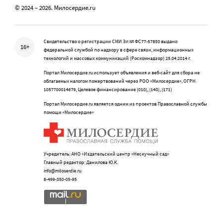
© 2024 – 2026. Милосердие.ru
Свидетельство о регистрации СМИ Эл № ФС77-57850 выдано
16+
федеральной службой по надзору в сфере связи, информационных
технологий и массовых коммуникаций (Роскомнадзор) 25.04.2014 г.
Портал Милосердие.ru использует объявления и веб-сайт для сбора не
облагаемых налогом пожертвований через РОО «Милосердие», ОГРН
1057700014679, Целевое финансирование (010), (140), (171)
Портал Милосердие.ru является одним из проектов Православной службы
помощи «Милосердие»
Учредитель: АНО «Издательский центр «Нескучный сад»
Главный редактор: Данилова Ю.К.
info@miloserdie.ru
8-499-350-05-95