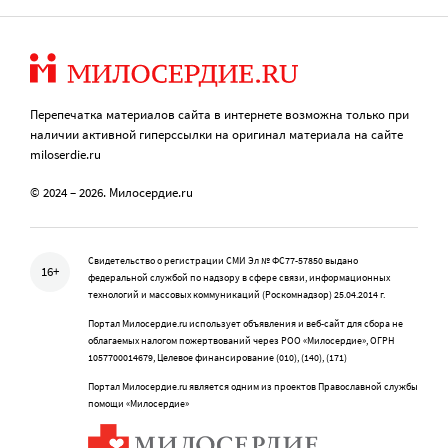
Перепечатка материалов сайта в интернете возможна только при
наличии активной гиперссылки на оригинал материала на сайте
miloserdie.ru
© 2024 – 2026. Милосердие.ru
Свидетельство о регистрации СМИ Эл № ФС77-57850 выдано
16+
федеральной службой по надзору в сфере связи, информационных
технологий и массовых коммуникаций (Роскомнадзор) 25.04.2014 г.
Портал Милосердие.ru использует объявления и веб-сайт для сбора не
облагаемых налогом пожертвований через РОО «Милосердие», ОГРН
1057700014679, Целевое финансирование (010), (140), (171)
Портал Милосердие.ru является одним из проектов Православной службы
помощи «Милосердие»