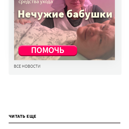
Спортсмен впервые переплыл Балтику
и собрал почти 17 млн рублей для
онкобольных
5 авг, 17:30
Пропавший в Приангарье 3 августа самолет
найден, оба летчика живы
5 авг, 15:48
ВСЕ НОВОСТИ
ЧИТАТЬ ЕЩЕ