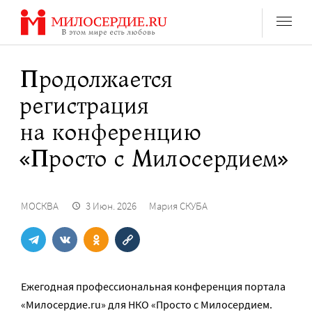
Перейти
к
содержанию
Продолжается
регистрация
на конференцию
«Просто с Милосердием»
МОСКВА
3 Июн. 2026
Мария СКУБА
Ежегодная профессиональная конференция портала
«Милосердие.ru» для НКО «Просто с Милосердием.