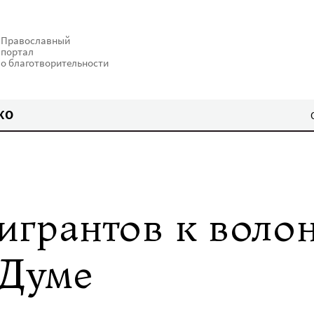
Православный
портал
о благотворительности
КО
игрантов к волон
 Думе