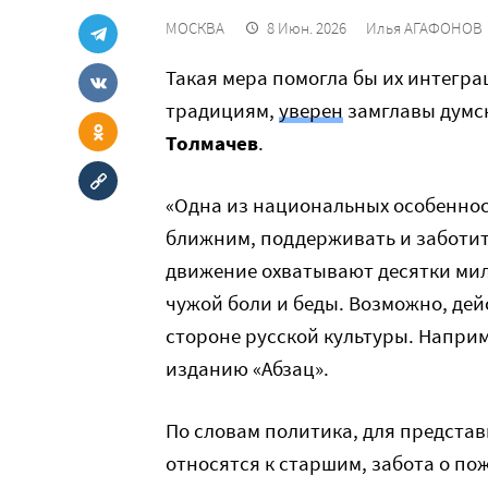
МОСКВА
8 Июн. 2026
Илья АГАФОНОВ
Такая мера помогла бы их интегра
традициям,
уверен
замглавы думс
Толмачев
.
«Одна из национальных особеннос
ближним, поддерживать и заботить
движение охватывают десятки мил
чужой боли и беды. Возможно, де
стороне русской культуры. Наприм
изданию «Абзац».
По словам политика, для предста
относятся к старшим, забота о по