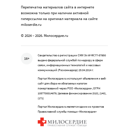
Перепечатка материалов сайта в интернете
возможна только при наличии активной
гиперссылки на оригинал материала на сайте
miloserdie.ru
© 2024 – 2026. Милосердие.ru
Свидетельство о регистрации СМИ Эл № ФС77-57850
16+
выдано федеральной службой по надзору в сфере
связи, информационных технологий и массовых
коммуникаций (Роскомнадзор) 25.04.2014 г.
Портал Милосердие.ru использует объявления и веб-
сайт для сбора не облагаемых налогом
пожертвований через РОО «Милосердие», ОГРН
1057700014679, Целевое финансирование (010), (140),
(171)
Портал Милосердие.ru является одним из проектов
Православной службы помощи «Милосердие»