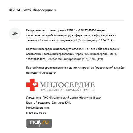
© 2024 – 2026. Милосердие.ru
Свидетельство о регистрации СМИ Эл № ФС77-57850 выдано
16+
федеральной службой по надзору в сфере связи, информационных
технологий и массовых коммуникаций (Роскомнадзор) 25.04.2014 г.
Портал Милосердие.ru использует объявления и веб-сайт для сбора не
облагаемых налогом пожертвований через РОО «Милосердие», ОГРН
1057700014679, Целевое финансирование (010), (140), (171)
Портал Милосердие.ru является одним из проектов Православной службы
помощи «Милосердие»
Учредитель: АНО «Издательский центр «Нескучный сад»
Главный редактор: Данилова Ю.К.
info@miloserdie.ru
8-499-350-05-95