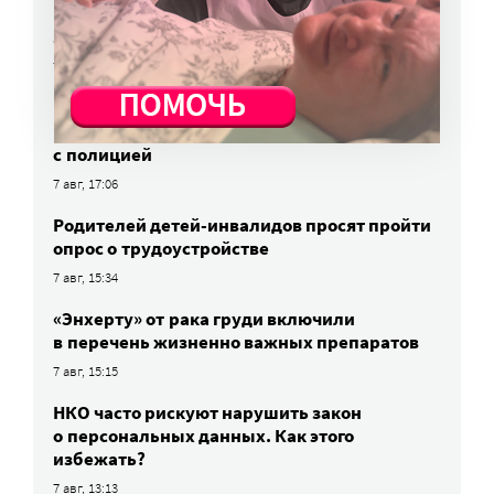
Вторая волна клещей ожидается в конце
августа — начале сентября
7 авг, 19:25
Родных, которые могут взять ребенка
из проблемной семьи, предлагают искать
с полицией
7 авг, 17:06
Родителей детей-инвалидов просят пройти
опрос о трудоустройстве
7 авг, 15:34
«Энхерту» от рака груди включили
в перечень жизненно важных препаратов
7 авг, 15:15
НКО часто рискуют нарушить закон
о персональных данных. Как этого
избежать?
7 авг, 13:13