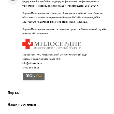
федеральной службой по надзору в сфере связи, информационных
технологий и массовых коммуникаций (Роскомнадзор) 25.04.2014 г.
Портал Милосердие.ru использует объявления и веб-сайт для сбора не
облагаемых налогом пожертвований через РОО «Милосердие», ОГРН
1057700014679, Целевое финансирование (010), (140), (171)
Портал Милосердие.ru является одним из проектов Православной службы
помощи «Милосердие»
Учредитель: АНО «Издательский центр «Нескучный сад»
Главный редактор: Данилова Ю.К.
info@miloserdie.ru
8-499-350-05-95
Портал
Наши партнеры