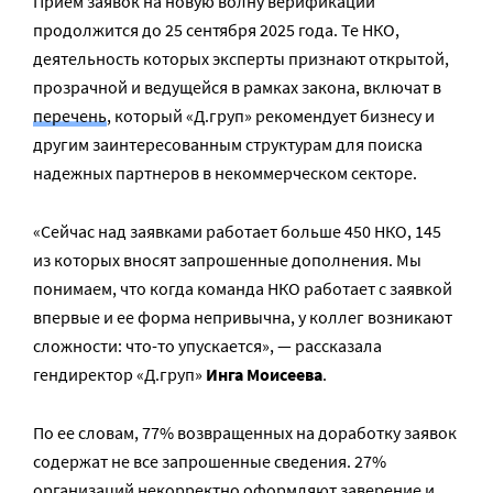
Прием заявок на новую волну верификации
продолжится до 25 сентября 2025 года. Те НКО,
деятельность которых эксперты признают открытой,
прозрачной и ведущейся в рамках закона, включат в
перечень
, который «Д.груп» рекомендует бизнесу и
другим заинтересованным структурам для поиска
надежных партнеров в некоммерческом секторе.
«Сейчас над заявками работает больше 450 НКО, 145
из которых вносят запрошенные дополнения. Мы
понимаем, что когда команда НКО работает с заявкой
впервые и ее форма непривычна, у коллег возникают
сложности: что-то упускается», — рассказала
гендиректор «Д.груп»
Инга Моисеева
.
По ее словам, 77% возвращенных на доработку заявок
содержат не все запрошенные сведения. 27%
организаций некорректно оформляют заверение и