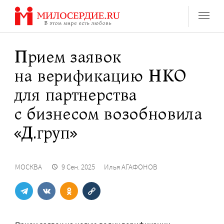
Перейти
к
содержанию
Прием заявок
на верификацию НКО
для партнерства
с бизнесом возобновила
«Д.груп»
МОСКВА
9 Сен. 2025
Илья АГАФОНОВ