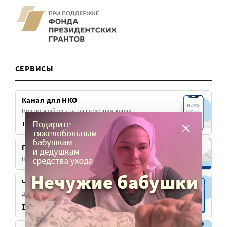
СЕРВИСЫ
Канал для НКО
Подписывайтесь на наш телеграм-канал
Telegram
Max
VK
Подписка на рассылку
Получайте эксклюзивные материалы для НКО
Чат «Благорелизы»
Делитесь своими новостями и с широкой аудиторией.
Telegram
Max