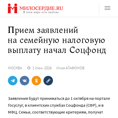
Перейти
к
содержанию
Прием заявлений
на семейную налоговую
выплату начал Соцфонд
МОСКВА
1 Июн. 2026
Илья АГАФОНОВ
Заявления будут приниматься до 1 октября на портале
Госуслуг, в клиентских службах Соцфонда (СФР), и в
МФЦ. Семьи, соответствующие критериям, получат