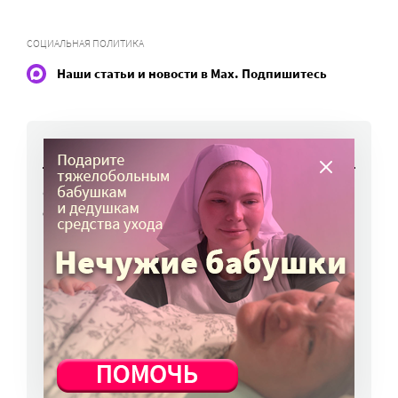
СОЦИАЛЬНАЯ ПОЛИТИКА
Наши статьи и новости в Max. Подпишитесь
НОВОСТИ
Фонд «Обнаженные сердца» предупредил
об опасных методах лечения аутизма
10 авг, 18:09
На выставке в Переславле-Залесском
представлены фотоработы автора портала
«Милосердие.ru» диакона Андрея
Радкевича
10 авг, 16:59
Волонтеры подняли со дна Байкала 1,5