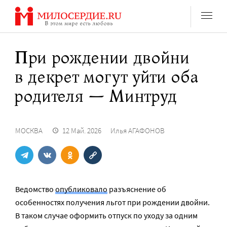
Перейти
к
содержанию
При рождении двойни
в декрет могут уйти оба
родителя — Минтруд
МОСКВА
12 Май. 2026
Илья АГАФОНОВ
Ведомство
опубликовало
разъяснение об
особенностях получения льгот при рождении двойни.
В таком случае оформить отпуск по уходу за одним