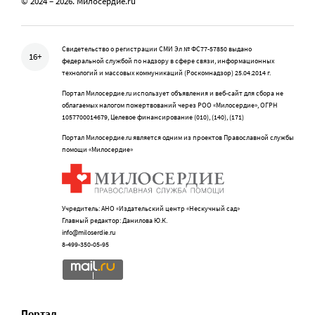
© 2024 – 2026. Милосердие.ru
Свидетельство о регистрации СМИ Эл № ФС77-57850 выдано
16+
федеральной службой по надзору в сфере связи, информационных
технологий и массовых коммуникаций (Роскомнадзор) 25.04.2014 г.
Портал Милосердие.ru использует объявления и веб-сайт для сбора не
облагаемых налогом пожертвований через РОО «Милосердие», ОГРН
1057700014679, Целевое финансирование (010), (140), (171)
Портал Милосердие.ru является одним из проектов Православной службы
помощи «Милосердие»
Учредитель: АНО «Издательский центр «Нескучный сад»
Главный редактор: Данилова Ю.К.
info@miloserdie.ru
8-499-350-05-95
Портал