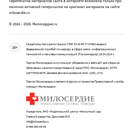
Перепечатка материалов сайта в интернете возможна только при
наличии активной гиперссылки на оригинал материала на сайте
miloserdie.ru
© 2024 – 2026. Милосердие.ru
Свидетельство о регистрации СМИ Эл № ФС77-57850 выдано
16+
федеральной службой по надзору в сфере связи, информационных
технологий и массовых коммуникаций (Роскомнадзор) 25.04.2014 г.
Портал Милосердие.ru использует объявления и веб-сайт для сбора не
облагаемых налогом пожертвований через РОО «Милосердие», ОГРН
1057700014679, Целевое финансирование (010), (140), (171)
Портал Милосердие.ru является одним из проектов Православной службы
помощи «Милосердие»
Учредитель: АНО «Издательский центр «Нескучный сад»
Главный редактор: Данилова Ю.К.
info@miloserdie.ru
8-499-350-05-95