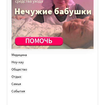
Вера
Законы
История
Колонки
Кто есть кто
Личный опыт
Медицина
Ноу-хау
Общество
Отдых
Семья
События