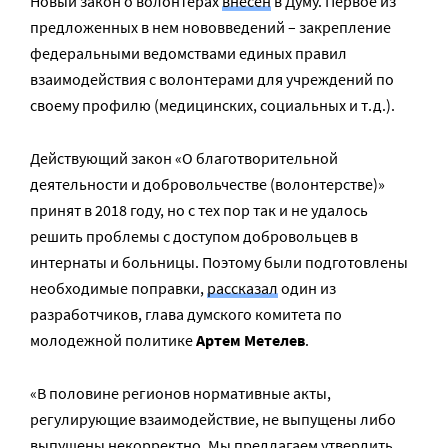
Новый закон о волонтерах
внесен
в Думу. Первое из
предложенных в нем нововведений – закрепление
федеральными ведомствами единых правил
взаимодействия с волонтерами для учреждений по
своему профилю (медицинских, социальных и т.д.).
Действующий закон «О благотворительной
деятельности и добровольчестве (волонтерстве)»
принят в 2018 году, но с тех пор так и не удалось
решить проблемы с доступом добровольцев в
интернаты и больницы. Поэтому были подготовлены
необходимые поправки,
рассказал
один из
разработчиков, глава думского комитета по
молодежной политике
Артем Метелев
.
«В половине регионов нормативные акты,
регулирующие взаимодействие, не выпущены либо
выпущены некорректно. Мы предлагаем утвердить