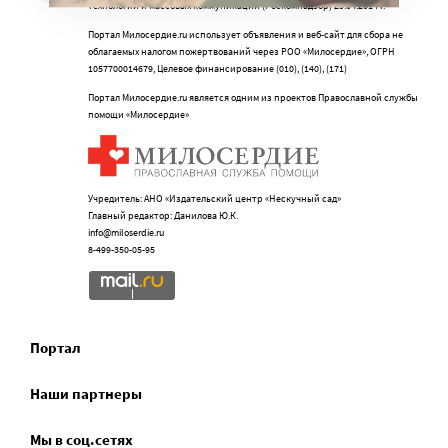
технологий и массовых коммуникаций (Роскомнадзор) 25.04.2014 г.
Портал Милосердие.ru использует объявления и веб-сайт для сбора не
облагаемых налогом пожертвований через РОО «Милосердие», ОГРН
1057700014679, Целевое финансирование (010), (140), (171)
Портал Милосердие.ru является одним из проектов Православной службы
помощи «Милосердие»
Учредитель: АНО «Издательский центр «Нескучный сад»
Главный редактор: Данилова Ю.К.
info@miloserdie.ru
8-499-350-05-95
Портал
Наши партнеры
Мы в соц.сетях