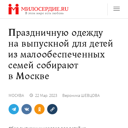
Перейти
к
содержанию
Праздничную одежду
на выпускной для детей
из малообеспеченных
семей собирают
в Москве
МОСКВА
22 Мар. 2023
Вероника ШЕВЦОВА