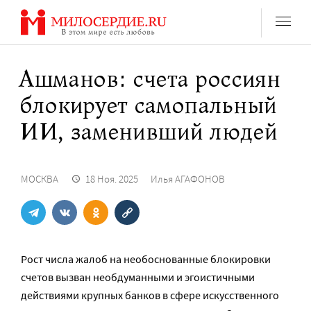
Перейти
к
содержанию
Ашманов: счета россиян
блокирует самопальный
ИИ, заменивший людей
МОСКВА
18 Ноя. 2025
Илья АГАФОНОВ
Рост числа жалоб на необоснованные блокировки
счетов вызван необдуманными и эгоистичными
действиями крупных банков в сфере искусственного