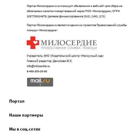
Портал Милосердие.ru использует объявления и веб-сайт для сбора не
облагаемых налогом пожертвований через РОО «Милосердие», ОГРН
1057700014679, Целевое финансирование (010), (140), (171)
Портал Милосердие.ru является одним из проектов Православной службы
помощи «Милосердие»
Учредитель: АНО «Издательский центр «Нескучный сад»
Главный редактор: Данилова Ю.К.
info@miloserdie.ru
8-499-350-05-95
Портал
Наши партнеры
Мы в соц.сетях