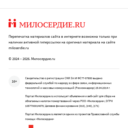
Перепечатка материалов сайта в интернете возможна только при
наличии активной гиперссылки на оригинал материала на сайте
miloserdie.ru
© 2024 – 2026. Милосердие.ru
Свидетельство о регистрации СМИ Эл № ФС77-57850 выдано
16+
федеральной службой по надзору в сфере связи, информационных
технологий и массовых коммуникаций (Роскомнадзор) 25.04.2014 г.
Портал Милосердие.ru использует объявления и веб-сайт для сбора не
облагаемых налогом пожертвований через РОО «Милосердие», ОГРН
1057700014679, Целевое финансирование (010), (140), (171)
Портал Милосердие.ru является одним из проектов Православной службы
помощи «Милосердие»