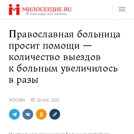
Перейти
к
содержанию
Православная больница
просит помощи —
количество выездов
к больным увеличилось
в разы
МОСКВА
16 Апр. 2020