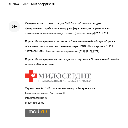
© 2024 – 2026. Милосердие.ru
Свидетельство о регистрации СМИ Эл № ФС77-57850 выдано
16+
федеральной службой по надзору в сфере связи, информационных
технологий и массовых коммуникаций (Роскомнадзор) 25.04.2014 г.
Портал Милосердие.ru использует объявления и веб-сайт для сбора не
облагаемых налогом пожертвований через РОО «Милосердие», ОГРН
1057700014679, Целевое финансирование (010), (140), (171)
Портал Милосердие.ru является одним из проектов Православной службы
помощи «Милосердие»
Учредитель: АНО «Издательский центр «Нескучный сад»
Главный редактор: Данилова Ю.К.
info@miloserdie.ru
8-499-350-05-95