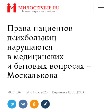
Перейти
к
содержанию
Права пациентов
психбольниц
нарушаются
в медицинских
и бытовых вопросах –
Москалькова
МОСКВА
8 Ноя. 2023
Вероника ШЕВЦОВА