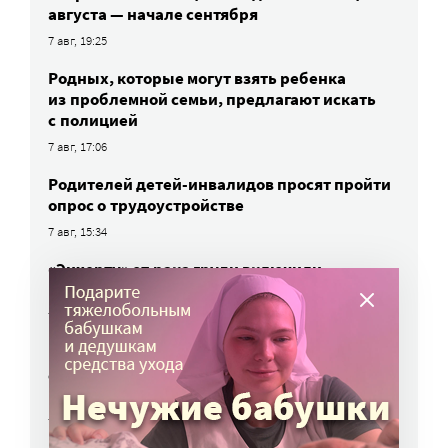
августа — начале сентября
7 авг, 19:25
Родных, которые могут взять ребенка
из проблемной семьи, предлагают искать
с полицией
7 авг, 17:06
Родителей детей-инвалидов просят пройти
опрос о трудоустройстве
7 авг, 15:34
«Энхерту» от рака груди включили
в перечень жизненно важных препаратов
7 авг, 15:15
НКО часто рискуют нарушить закон
о персональных данных. Как этого
избежать?
7 авг, 13:13