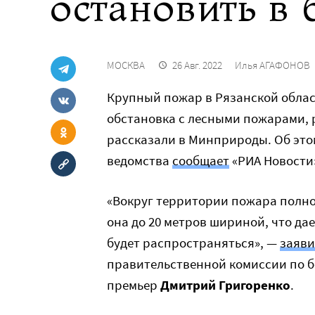
остановить в
МОСКВА
26 Авг. 2022
Илья АГАФОНОВ
Крупный пожар в Рязанской облас
обстановка с лесными пожарами, 
рассказали в Минприроды. Об этом
ведомства
сообщает
«РИА Новости
«Вокруг территории пожара полно
она до 20 метров шириной, что да
будет распространяться», —
заяви
правительственной комиссии по б
премьер
Дмитрий Григоренко
.