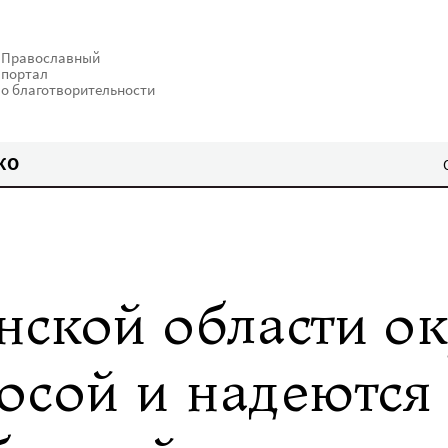
Православный
портал
о благотворительности
КО
нской области о
осой и надеются