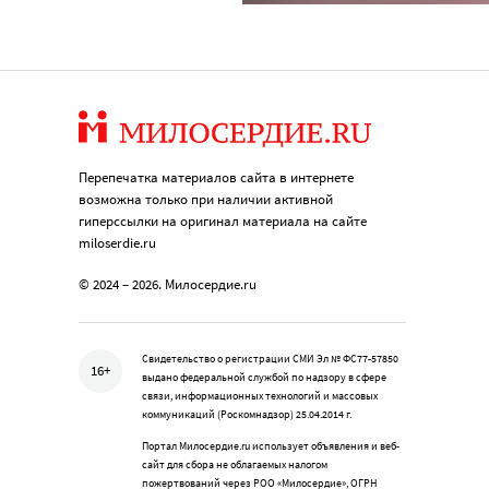
Перепечатка материалов сайта в интернете
возможна только при наличии активной
гиперссылки на оригинал материала на сайте
miloserdie.ru
© 2024 – 2026. Милосердие.ru
Свидетельство о регистрации СМИ Эл № ФС77-57850
16+
выдано федеральной службой по надзору в сфере
связи, информационных технологий и массовых
коммуникаций (Роскомнадзор) 25.04.2014 г.
Портал Милосердие.ru использует объявления и веб-
сайт для сбора не облагаемых налогом
пожертвований через РОО «Милосердие», ОГРН