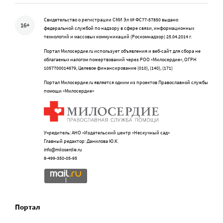
Свидетельство о регистрации СМИ Эл № ФС77-57850 выдано
16+
федеральной службой по надзору в сфере связи, информационных
технологий и массовых коммуникаций (Роскомнадзор) 25.04.2014 г.
Портал Милосердие.ru использует объявления и веб-сайт для сбора не
облагаемых налогом пожертвований через РОО «Милосердие», ОГРН
1057700014679, Целевое финансирование (010), (140), (171)
Портал Милосердие.ru является одним из проектов Православной службы
помощи «Милосердие»
Учредитель: АНО «Издательский центр «Нескучный сад»
Главный редактор: Данилова Ю.К.
info@miloserdie.ru
8-499-350-05-95
Портал