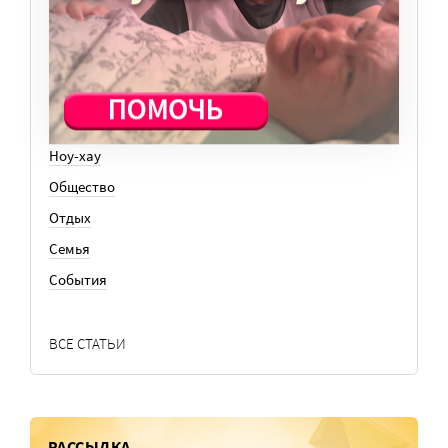
История
Колонки
Кто есть кто
Личный опыт
Медицина
Ноу-хау
Общество
Отдых
Семья
События
ВСЕ СТАТЬИ
РАССЫЛКА