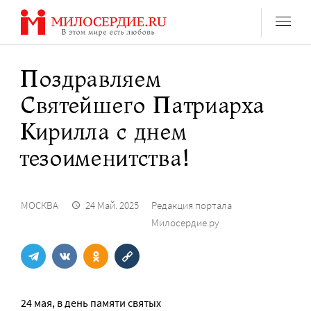
Перейти
к
содержанию
Поздравляем
Святейшего Патриарха
Кирилла с днем
тезоименитства!
МОСКВА
24 Май. 2025
Редакция портала
Милосердие.ру
24 мая, в день памяти святых