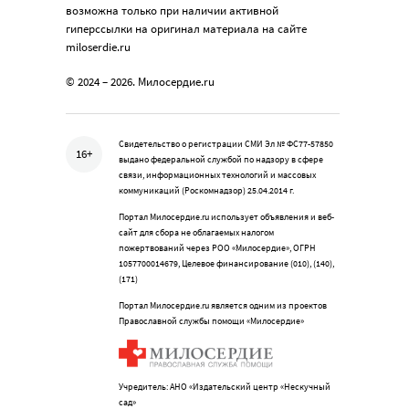
возможна только при наличии активной
гиперссылки на оригинал материала на сайте
miloserdie.ru
© 2024 – 2026. Милосердие.ru
Свидетельство о регистрации СМИ Эл № ФС77-57850
16+
выдано федеральной службой по надзору в сфере
связи, информационных технологий и массовых
коммуникаций (Роскомнадзор) 25.04.2014 г.
Портал Милосердие.ru использует объявления и веб-
сайт для сбора не облагаемых налогом
пожертвований через РОО «Милосердие», ОГРН
1057700014679, Целевое финансирование (010), (140),
(171)
Портал Милосердие.ru является одним из проектов
Православной службы помощи «Милосердие»
Учредитель: АНО «Издательский центр «Нескучный
сад»