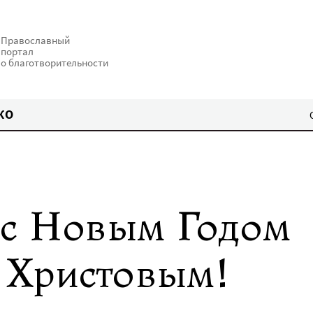
Православный
портал
о благотворительности
КО
 с Новым Годом
 Христовым!