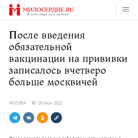
Перейти
к
содержанию
После введения
обязательной
вакцинации на прививки
записалось вчетверо
больше москвичей
МОСКВА
18 Июн. 2021