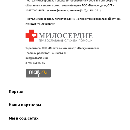
Портал Милосердие.ru использует объявления и веб-сайт для сбора не
облагаемых налогом пожертвований через РОО «Милосердие», ОГРН
1057700014679, Целевое финансирование (010), (140), (171)
Портал Милосердие.ru является одним из проектов Православной службы
помощи «Милосердие»
Учредитель: АНО «Издательский центр «Нескучный сад»
Главный редактор: Данилова Ю.К.
info@miloserdie.ru
8-499-350-05-95
Портал
Наши партнеры
Мы в соц.сетях