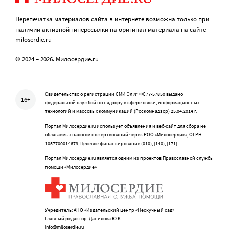
Перепечатка материалов сайта в интернете возможна только при
наличии активной гиперссылки на оригинал материала на сайте
miloserdie.ru
© 2024 – 2026. Милосердие.ru
Свидетельство о регистрации СМИ Эл № ФС77-57850 выдано
16+
федеральной службой по надзору в сфере связи, информационных
технологий и массовых коммуникаций (Роскомнадзор) 25.04.2014 г.
Портал Милосердие.ru использует объявления и веб-сайт для сбора не
облагаемых налогом пожертвований через РОО «Милосердие», ОГРН
1057700014679, Целевое финансирование (010), (140), (171)
Портал Милосердие.ru является одним из проектов Православной службы
помощи «Милосердие»
Учредитель: АНО «Издательский центр «Нескучный сад»
Главный редактор: Данилова Ю.К.
info@miloserdie.ru