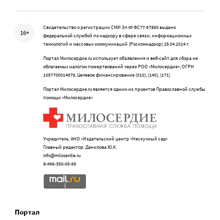
Свидетельство о регистрации СМИ Эл № ФС77-57850 выдано
16+
федеральной службой по надзору в сфере связи, информационных
технологий и массовых коммуникаций (Роскомнадзор) 25.04.2014 г.
Портал Милосердие.ru использует объявления и веб-сайт для сбора не
облагаемых налогом пожертвований через РОО «Милосердие», ОГРН
1057700014679, Целевое финансирование (010), (140), (171)
Портал Милосердие.ru является одним из проектов Православной службы
помощи «Милосердие»
Учредитель: АНО «Издательский центр «Нескучный сад»
Главный редактор: Данилова Ю.К.
info@miloserdie.ru
8-499-350-05-95
Портал