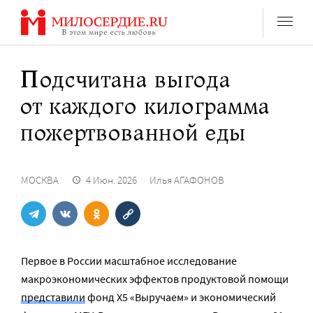
Перейти
к
содержанию
Подсчитана выгода
от каждого килограмма
пожертвованной еды
МОСКВА
4 Июн. 2026
Илья АГАФОНОВ
Первое в России масштабное исследование
макроэкономических эффектов продуктовой помощи
представили
фонд Х5 «Выручаем» и экономический