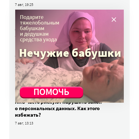
7 авг, 19:25
Родных, которые могут взять ребенка
из проблемной семьи, предлагают искать
с полицией
7 авг, 17:06
Родителей детей-инвалидов просят пройти
опрос о трудоустройстве
7 авг, 15:34
«Энхерту» от рака груди включили
в перечень жизненно важных препаратов
7 авг, 15:15
НКО часто рискуют нарушить закон
о персональных данных. Как этого
избежать?
7 авг, 13:13