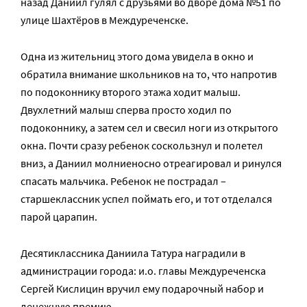
назад Даниил гулял с друзьями во дворе дома №51 по
улице Шахтёров в Междуреченске.
Одна из жительниц этого дома увидела в окно и
обратила внимание школьников на то, что напротив
по подоконнику второго этажа ходит малыш.
Двухлетний малыш сперва просто ходил по
подоконнику, а затем сел и свесил ноги из открытого
окна. Почти сразу ребенок соскользнул и полетел
вниз, а Даниил молниеносно отреагировал и ринулся
спасать мальчика. Ребенок не пострадал –
старшеклассник успел поймать его, и тот отделался
парой царапин.
Десятиклассника Даниила Татура наградили в
администрации города: и.о. главы Междуреченска
Сергей Кислицин вручил ему подарочный набор и
денежную премию.