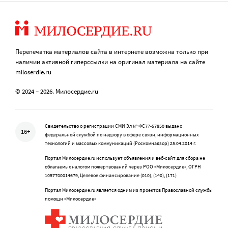
Перепечатка материалов сайта в интернете возможна только при
наличии активной гиперссылки на оригинал материала на сайте
miloserdie.ru
© 2024 – 2026. Милосердие.ru
Свидетельство о регистрации СМИ Эл № ФС77-57850 выдано
16+
федеральной службой по надзору в сфере связи, информационных
технологий и массовых коммуникаций (Роскомнадзор) 25.04.2014 г.
Портал Милосердие.ru использует объявления и веб-сайт для сбора не
облагаемых налогом пожертвований через РОО «Милосердие», ОГРН
1057700014679, Целевое финансирование (010), (140), (171)
Портал Милосердие.ru является одним из проектов Православной службы
помощи «Милосердие»