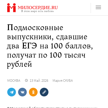
Перейти
к
содержанию
Подмосковные
выпускники, сдавшие
два ЕГЭ на 100 баллов,
получат по 100 тысяч
рублей
МОСКВА
13 Май. 2026
Мария СКУБА