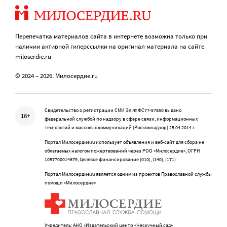
Перепечатка материалов сайта в интернете возможна только при
наличии активной гиперссылки на оригинал материала на сайте
miloserdie.ru
© 2024 – 2026. Милосердие.ru
Свидетельство о регистрации СМИ Эл № ФС77-57850 выдано
16+
федеральной службой по надзору в сфере связи, информационных
технологий и массовых коммуникаций (Роскомнадзор) 25.04.2014 г.
Портал Милосердие.ru использует объявления и веб-сайт для сбора не
облагаемых налогом пожертвований через РОО «Милосердие», ОГРН
1057700014679, Целевое финансирование (010), (140), (171)
Портал Милосердие.ru является одним из проектов Православной службы
помощи «Милосердие»
Учредитель: АНО «Издательский центр «Нескучный сад»