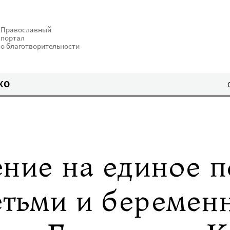
Православный
портал
о благотворительности
КО
ение на единое 
детьми и беремен