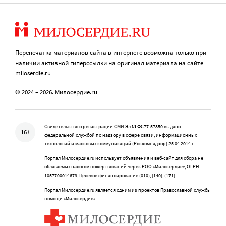
Перепечатка материалов сайта в интернете возможна только при
наличии активной гиперссылки на оригинал материала на сайте
miloserdie.ru
© 2024 – 2026. Милосердие.ru
Свидетельство о регистрации СМИ Эл № ФС77-57850 выдано
16+
федеральной службой по надзору в сфере связи, информационных
технологий и массовых коммуникаций (Роскомнадзор) 25.04.2014 г.
Портал Милосердие.ru использует объявления и веб-сайт для сбора не
облагаемых налогом пожертвований через РОО «Милосердие», ОГРН
1057700014679, Целевое финансирование (010), (140), (171)
Портал Милосердие.ru является одним из проектов Православной службы
помощи «Милосердие»