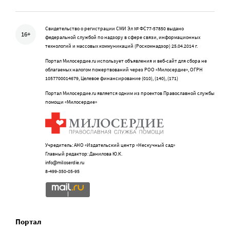
Свидетельство о регистрации СМИ Эл № ФС77-57850 выдано
16+
федеральной службой по надзору в сфере связи, информационных
технологий и массовых коммуникаций (Роскомнадзор) 25.04.2014 г.
Портал Милосердие.ru использует объявления и веб-сайт для сбора не
облагаемых налогом пожертвований через РОО «Милосердие», ОГРН
1057700014679, Целевое финансирование (010), (140), (171)
Портал Милосердие.ru является одним из проектов Православной службы
помощи «Милосердие»
Учредитель: АНО «Издательский центр «Нескучный сад»
Главный редактор: Данилова Ю.К.
info@miloserdie.ru
8-499-350-05-95
Портал