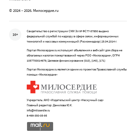
© 2024 – 2026. Милосердие.ru
Свидетельство о регистрации СМИ Эл № ФС77-57850 выдано
16+
федеральной службой по надзору в сфере связи, информационных
технологий и массовых коммуникаций (Роскомнадзор) 25.04.2014 г.
Портал Милосердие.ru использует объявления и веб-сайт для сбора не
облагаемых налогом пожертвований через РОО «Милосердие», ОГРН
1057700014679, Целевое финансирование (010), (140), (171)
Портал Милосердие.ru является одним из проектов Православной службы
помощи «Милосердие»
Учредитель: АНО «Издательский центр «Нескучный сад»
Главный редактор: Данилова Ю.К.
info@miloserdie.ru
8-499-350-05-95