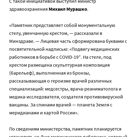
С такой инициативой выступил министр
здравоохранения
Михаил Мурашко
.
«Памятник представляет собой монументальную
стелу, увенчанную крестом, — рассказали в
Минздраве. — Лицевая часть сформирована буквами с
посвятительной надписью: «Подвигу медицинских
работников в борьбе с COVID-19″. На стеле, под
крестом размещена скульптурная композиция
(барельеф), выполненная из бронзы,
рассказывающая о героизме врачей различных
специализаций: медсестры, врача-реаниматолога и
медика-исследователя, создателя противовирусной
вакцины. За спинами врачей — планета Земля с
меридианами и картой России».
По сведениям министерства, памятник планируется
установить ко Дню медицинского работника, который